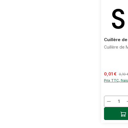
Cuillère d
Cuillère de
Prix de vente
0,01 €
Prix r
0,10 
Prix TTC, frai
Quantit
Ajo