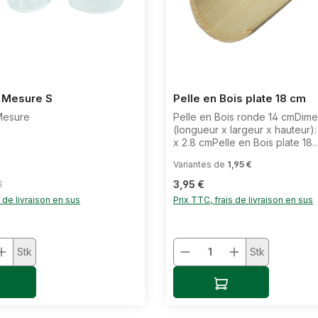
e Mesure S
Pelle en Bois plate 18 cm
 Mesure
Pelle en Bois ronde 14 cmDime
(longueur x largeur x hauteur):
x 2.8 cmPelle en Bois plate 18
cmDimensions (longueur x larg
Variantes de
1,95 €
hauteur): 18,0 x 5,5 x 1,7 cm
 :
Prix régulier :
égulier :
3,95 €
€
s de livraison en sus
Prix TTC, frais de livraison en sus
é de produit : Entrez la quantité souhai
Quantité de produi
Stk
Stk
uter au panier
Ajouter au panier