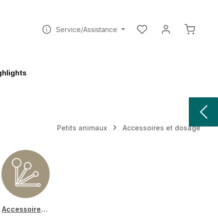
Vous avez 0 articles dan
Le pani
Service/Assistance
ghlights
Petits animaux
Accessoires et dosage
Accessoires et dosage