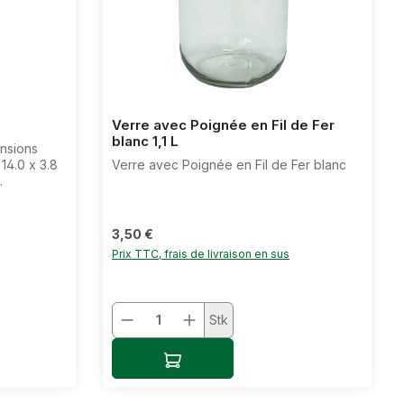
Verre avec Poignée en Fil de Fer
blanc 1,1 L
nsions
 14.0 x 3.8
Verre avec Poignée en Fil de Fer blanc
eur x
Prix régulier :
3,50 €
Prix TTC, frais de livraison en sus
tée ou utilisez les boutons pour augmen
t : Entrez la quantité souhaitée ou uti
Quantité de produit : Entrez
Stk
Ajouter au panier