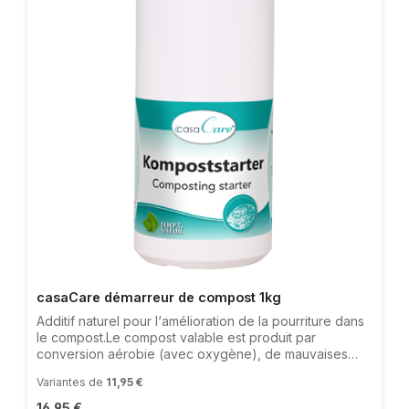
casaCare démarreur de compost 1kg
Additif naturel pour l‘amélioration de la pourriture dans
le compost.Le compost valable est produit par
conversion aérobie (avec oxygène), de mauvaises
odeurs sont causées par la putréfaction (conversion
Variantes de
11,95 €
anaérobie). casaCare Démarreur de compost aide à
soutenir massivement la pourriture et l‘humification de
Prix régulier :
16,95 €