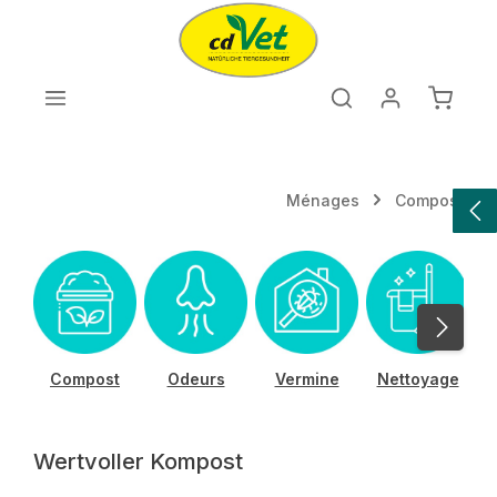
Passer au contenu principal
Le pan
Ménages
Compost
Compost
Odeurs
Vermine
Nettoyage
Wertvoller Kompost