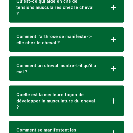
Qu'est-ce qui aide en cas de
Porter des gants de protection / des vêtements de
tensions musculaires chez le cheval
protection / protection des yeux / protection du
?
visage.EN CAS DE LA PEAU: Laver avec du savon et de
l‘eau.En cas d‘irritation de la peau ou d‘éruption
cutanée: Consulter un médecin / obtenir des soins
médicaux.Enlever les vêtements contaminés et les
Comment l'arthrose se manifeste-t-
laver avant de les réutiliser.Tenir hors de la portée des
enfants.Éliminer le contenu / récipient pour l‘élimination
elle chez le cheval ?
des déchets dangereux.
Comment un cheval montre-t-il qu'il a
mal ?
Quelle est la meilleure façon de
développer la musculature du cheval
?
Comment se manifestent les