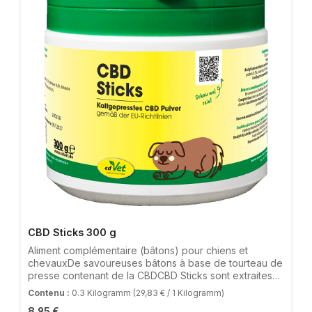
CBD Sticks 300 g
Aliment complémentaire (bâtons) pour chiens et
chevauxDe savoureuses bâtons à base de tourteau de
presse contenant de la CBDCBD Sticks sont extraites
des feuilles de la plante de chanvre grâce au procédé
Contenu :
0.3 Kilogramm
(29,83 € / 1 Kilogramm)
spécial de de pression à froid de cdVet. CBD est
Prix régulier :
8,95 €