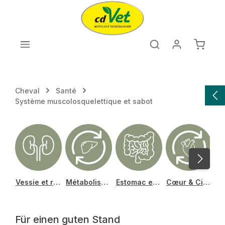
Passer au contenu principal
Le pan
Cheval
Santé
Système muscolosquelettique et sabot
Vessie et reins
Métabolisme & Foie
Estomac et intestin
Cœur & Circulation
P
Für einen guten Stand