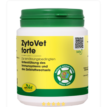
l'ingrédient CBD de la plante de chanvre à l'aide de
produits chimiques est courant dans le commerce. Le
CDB extraite a ensuite été commercialisée comme
aliment pour animaux. Cependant, ce type de
production n'est pas autorisé pour les aliments pour
animaux. En raison du manque de l’autorisation à être
commercialisé, de nombreux produits CBD ont
maintenant été retirés du marché. Par conséquent,
cdVet n'avait jusqu'à présent aucun produit de la CBD
dans son assortiment. CBD Poudre n'est pas obtenue
avec des additifs chimiques, mais un tourteau de
pression moulu, entièrement naturel, pressé à froid,
contenant de la CBD et conforme à la législation. Ainsi,
CBD Poudre de cdVet est commercialisable comme
aliment complémentaire pour les animaux et peut être
nourrie sans hésitation aux animaux qui ne présentent
pas de défaut du gène MDR1.Le procédé spécial de
pression à froid de cdVet permet d'obtenir des huiles
CBD concentrées, purement naturelles, qui contiennent
également tout le spectre des substances végétales, à
savoir des terpènes, des flavonoïdes, des phénols,
des acides gras oméga-3 et -6, des minéraux et de la
vitamine E. Le THC psychoactif est presque
entièrement éliminé et est bien sûr inférieur à la valeur