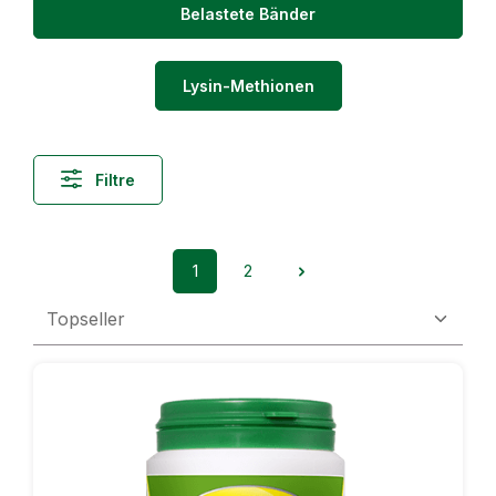
Belastete Bänder
Lysin-Methionen
Filtre
1
2
Page
Page