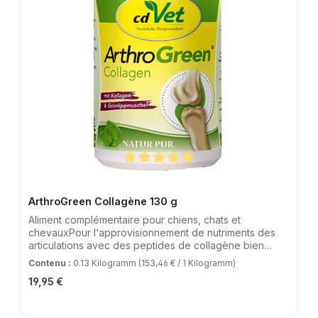
Note moyenne de 5 sur 5 étoiles
ArthroGreen Collagène 130 g
Aliment complémentaire pour chiens, chats et
chevauxPour l‘approvisionnement de nutriments des
articulations avec des peptides de collagène bien
assimilables et de la moule verte de Nouvelle-Zélande
Contenu :
0.13 Kilogramm
(153,46 € / 1 Kilogramm)
(chair de moule non dégraissée), en
Prix régulier :
19,95 €
poudreArthroGreen Collagène - pour que tout
fonctionne comme sur des roulettesArthroGreen
Classic a été complété par des peptides de collagène