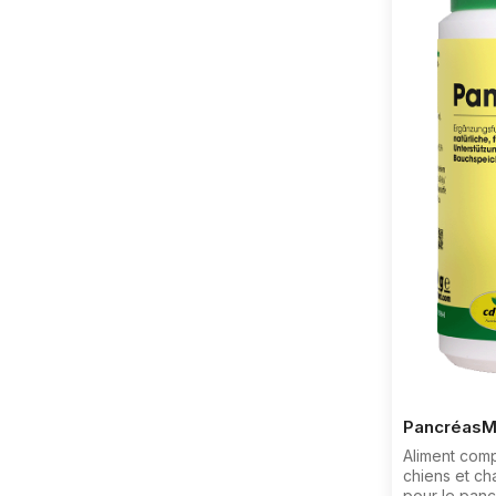
nausées, est
avoine verte,
feuilles de s
spiruline, f
raisinAdditif
bentonite (1
de bentonite
maximale aut
complet, à s
complet.Cons
brute 9,7%, 
cellulose br
9,9%Recomma
Ajouter ca. 
fourrage tou
6 semaines.
env. 1 g.L’ut
macrolides a
être évitée.
PancréasMi
Aliment com
chiens et ch
pour le panc