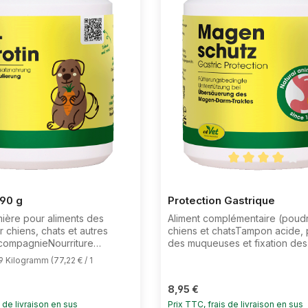
Note moyenne d
 90 g
Protection Gastrique
ière pour aliments des
Aliment complémentaire (poud
 chiens, chats et autres
chiens et chatsTampon acide, 
compagnieNourriture
des muqueuses et fixation des 
re naturel pour la régulation
soutien alimentaire pour la rég
9 Kilogramm
(77,22 € / 1
n, à base de marc de carotte
du tractus gastro-intestinalEn r
 ménagement,
capacité de fixation élevée, le
:
Prix régulier :
8,95 €
otin est riche en carotène,
muqueuses sensibles sont inf
 vitales et en oligo-éléments,
s de livraison en sus
positivement dans leur régéné
Prix TTC, frais de livraison en sus