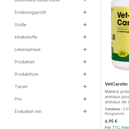
Ernährungsprofil
Größe
Inhaltsstoffe
Lebensphase
Produktart
Produktform
VetCarotin
Tierart
Matière prem
animaux pour
Prix
animaux de 
complémentai
Contenu :
0.0
Évaluation min.
de l‘intesti
Kilogramm)
séché avec
Prix régulier 
6,95 €
poudreVetCar
en vitamines
Prix TTC, frai