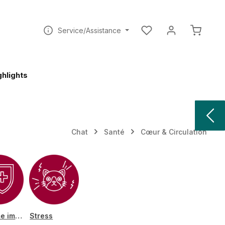
Vous avez 0 articles dan
Le pani
Service/Assistance
ghlights
Chat
Santé
Cœur & Circulation
Système immunitaire
Stress