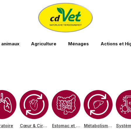
s animaux
Agriculture
Ménages
Actions et Hi
ratoire
Cœur & Circulation
Estomac et intestin
Métabolisme & Foie