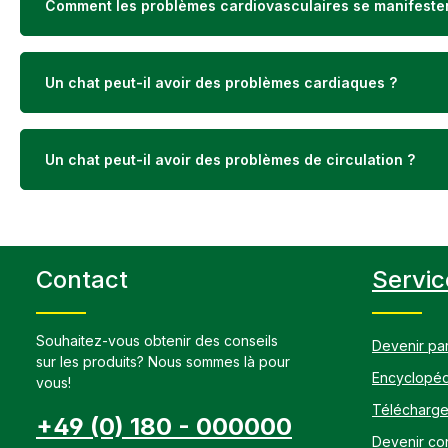
accompagnem
Comment les problèmes cardiovasculaires se manifesten
ou en soutie
idéal pour l
digestif est 
souffrir de t
Un chat peut-il avoir des problèmes cardiaques ?
complément 
intestinal ou
métabolique.
fenouil (mou
Un chat peut-il avoir des problèmes de circulation ?
graines de lin
d'artichaut, 
herbe de Ch
papaye, rac
feuilles de 
origanConsti
brute 19,5%,
Contact
Servic
cellulose br
9,3%Recomma
Ajouter quot
Souhaitez-vous obtenir des conseils
poids corpor
Devenir par
moins 6-8 se
sur les produits? Nous sommes là pour
Encyclopéd
correspond à 
vous!
Pour améliore
Télécharg
substances v
+49 (0) 180 - 000000
recommandé 
Devenir con