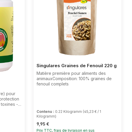
Singulares Graines de Fenouil 220 g
Matière première pour aliments des
e 4 sur 5 étoiles
animauxComposition: 100% graines de
fenouil complets
re) pour
protection
toxines -
énération
Contenu :
0.22 Kilogramm
(45,23 € / 1
aison de la
Kilogramm)
s
Prix régulier :
9,95 €
luencées
ration
Prix TTC, frais de livraison en sus