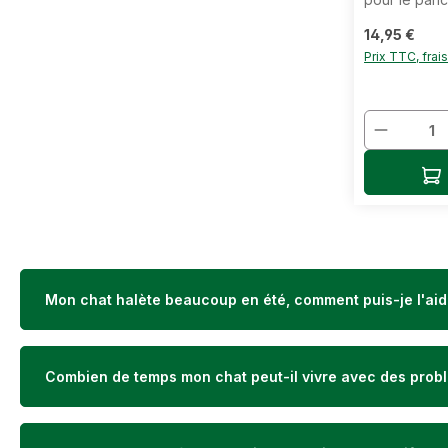
plantesUn sy
Prix régulier 
14,95 €
essentiel pou
nos amis à q
Prix TTC, frai
particulier, 
processus. I
taux de glyc
Quantit
un rôle impo
d'enzymes p
saine.Notre 
Ajo
supérieure 
pour les chie
soutenir la f
La recette e
des composan
antioxydants
composition 
Mon chat halète beaucoup en été, comment puis-je l'aid
végétales c
traditionnel
propriétés d
et favorisent
Combien de temps mon chat peut-il vivre avec des prob
enzymatique,
gastro-intest
régénération
Digestion sa