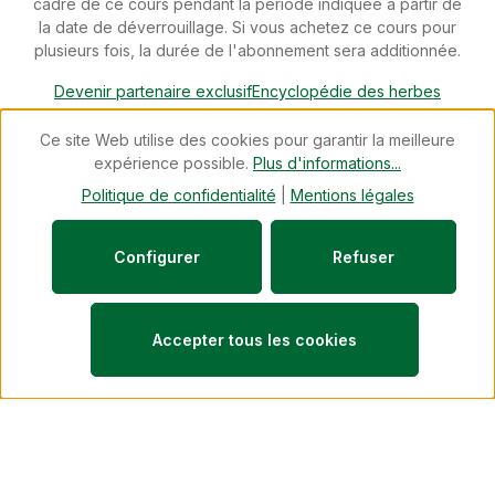
cadre de ce cours pendant la période indiquée à partir de
la date de déverrouillage. Si vous achetez ce cours pour
plusieurs fois, la durée de l'abonnement sera additionnée.
Devenir partenaire exclusif
Encyclopédie des herbes
Téléchargements
Devenir conseiller spécialisé
Newsletter
Ce site Web utilise des cookies pour garantir la meilleure
Blog
Révoquer un contrat
expérience possible.
Plus d'informations...
© 2026 cdVet Naturprodukte - with
by
Zenit Design
Politique de confidentialité
|
Mentions légales
Configurer
Refuser
Accepter tous les cookies