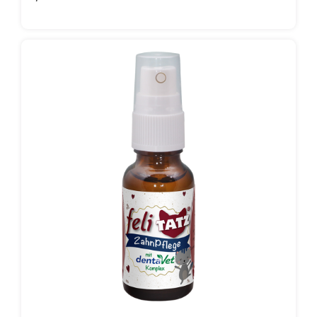
aidé à lier les toxines et à les éliminer ensuite. Ainsi, les
substances nocives ont plus de mal à pénétrer dans
l‘organisme.feliTATZ RégulateurIntestinal est riche en
vitamines B naturelles, en oligo-éléments et en acides
aminés essentiels. Grâce aux mannane-
oligosaccharides (MOS), la barrière protectrice
contenant de la glaire de l‘intestin et son système
immunitaire non spécifique sont influencés
positivement.Tuyau d’expert: En cas de diarrhées
nutritionnelles, il peut être utilisé - également en
combinaison avec feliTATZ FlorIntestinale - comme
soutien. Toutefois, les différents produits devraient
être donnés de manière décalée dans le temps (p.ex.
matin/soir).Composition: parois cellulaires de levure de
bière (MOS), racine de chiendent, cisteAdditifs/kg:
Additifs technologiques: bentonite (1m558i) 370 gLa
quantité totale de bentonite ne peut excéder la teneur
maximale autorisée dans l’aliment complet, à savoir
20000 mg/kg d’aliment complet.Constituants
analytiques: protéine brute 13,7%, matière grasse brute
4,4%, cellulose brute 7,1%, cendres brutes 34,5%,
cendres insolubles dans HCl 30,0%, calcium 0,79%,
phosphore 0,28%, sodium 0,15%Recommandation
d‘alimentation: Selon les besoins, ajouter 0,5 g/10 kg
de poids corporel par jour au fourrage. 1 quart de CàC