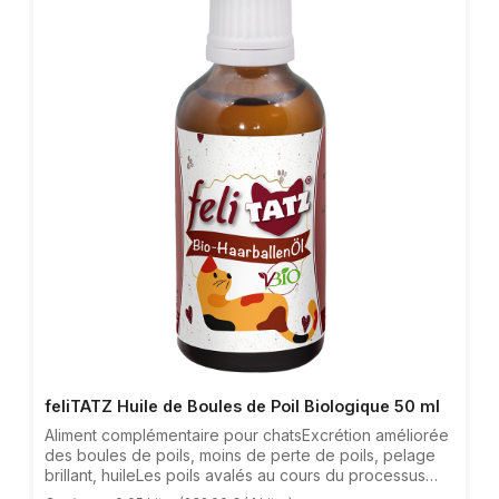
feliTATZ Huile de Boules de Poil Biologique 50 ml
Aliment complémentaire pour chatsExcrétion améliorée
des boules de poils, moins de perte de poils, pelage
brillant, huileLes poils avalés au cours du processus
naturel de nettoyage peuvent donner du fil à retordre