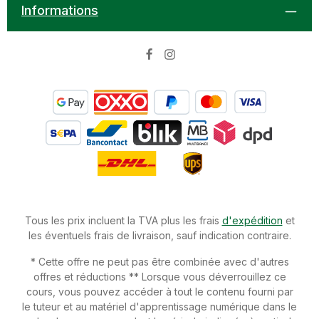
convient également aux animaux sensiblesAvis
Informations
d`expert: Les problème buccales sont souvent liés à
une flore intestinale ou une métabloisme
déséquilibré.Composition: huile de chanvre bio, huile
d`argan bio, huile dàrbre à encrens, huile de sauge,
huile d`anis, huile de fenouil, huile de thym, huile
d`eugenolQuantités recommandées:vaporiser 1 x par
jour sur les dents et les gencives si besoinGarder à un
endroit froid et sombre!Secouer avant utilisation!Nocif
poGarder à un endroit froid et sombre!Secouer avant
utilisation!Contient de l‘huile d‘encens, de l‘huile de
fenouil doux, de l‘huile d‘anis étoilé Peut produire une
réaction allergique.Tenir hors de la portée des enfants.
Tous les prix incluent la TVA plus les frais
d'expédition
et
les éventuels frais de livraison, sauf indication contraire.
* Cette offre ne peut pas être combinée avec d'autres
offres et réductions ** Lorsque vous déverrouillez ce
cours, vous pouvez accéder à tout le contenu fourni par
le tuteur et au matériel d'apprentissage numérique dans le