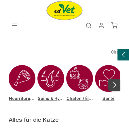
Passer au contenu principal
Le pan
Chat
Nourriture pour chats
Soins & Hygiène
Chaton / Élevage et âge
Santé
Alles für die Katze