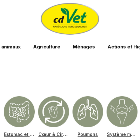
s animaux
Agriculture
Ménages
Actions et Hi
Estomac et intestin
Cœur & Circulation
Poumons
Système muscolosquelettique et sabot