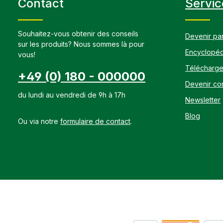
Contact
Servic
un mécanisme
s‘accompagn
réduite, l‘a
nocives et d
Souhaitez-vous obtenir des conseils
Devenir par
être excrété
sur les produits? Nous sommes là pour
reins.Les ca
Encyclopéd
déséquilibr
vous!
sont une ali
Télécharg
sollicitation
+49 (0) 180 - 000000
l‘obésité et
Devenir con
EquiGreen T
du lundi au vendredi de 9h à 17h
spécialement
Newsletter
aromatiques
Blog
dans ce cont
Ou via notre
formulaire de contact
.
Mer Morte, f
d‘ortie, her
de verge d‘o
de pensée sa
montagnes, f
Substances 
(2b02078) 76
analytiques:
cellulose br
brute 0,5%, 
humidité 93