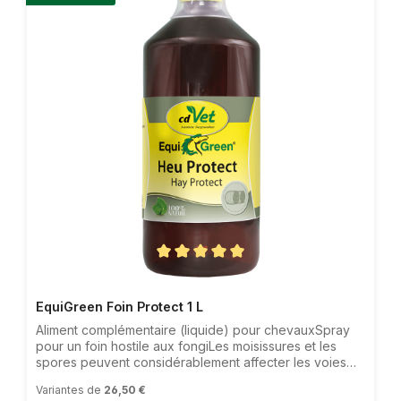
Note moyenne de 5 sur 5 étoiles
EquiGreen Foin Protect 1 L
Aliment complémentaire (liquide) pour chevauxSpray
pour un foin hostile aux fongiLes moisissures et les
spores peuvent considérablement affecter les voies
respiratoires délicates des chevaux et, chez les
Variantes de
26,50 €
animaux sensibles, l'ensemble de l'organisme.