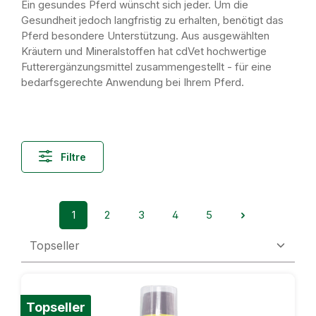
Ein gesundes Pferd wünscht sich jeder. Um die
Gesundheit jedoch langfristig zu erhalten, benötigt das
Pferd besondere Unterstützung. Aus ausgewählten
Kräutern und Mineralstoffen hat cdVet hochwertige
Futterergänzungsmittel zusammengestellt - für eine
bedarfsgerechte Anwendung bei Ihrem Pferd.
Filtre
1
2
3
4
5
Page
Page
Page
Page
Page
Topseller